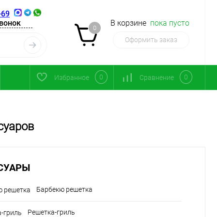
-69
звонок
В корзине
пока пусто
0
Оформить заказ
0
0
Избранное
Сравнение
суаров
СУАРЫ
Барбекю решетка
Решетка-гриль