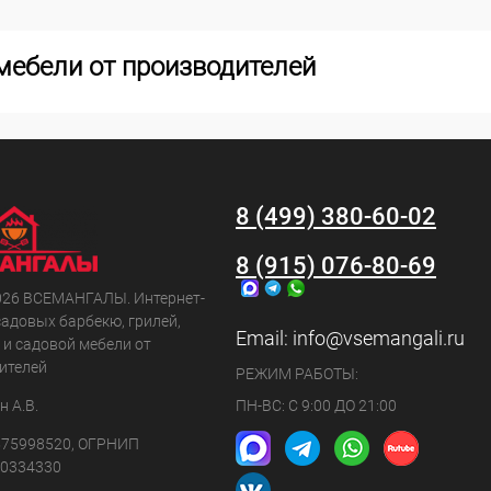
мебели от производителей
8 (499) 380-60-02
8 (915) 076-80-69
026 ВСЕМАНГАЛЫ. Интернет-
садовых барбекю, грилей,
Email:
info@vsemangali.ru
 и садовой мебели от
ителей
РЕЖИМ РАБОТЫ:
 А.В.
ПН-ВС: С 9:00 ДО 21:00
75998520, ОГРНИП
0334330