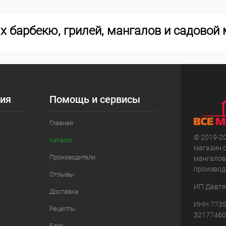
х барбекю, грилей, мангалов и садовой 
ия
Помощь и сервисы
Главная
© 2019-2
Каталог
магазин 
Производители
мангалов
производ
Отзывы
ИП Давтян
Доставка
ИНН 7735
Рецепты
32177460
Блог