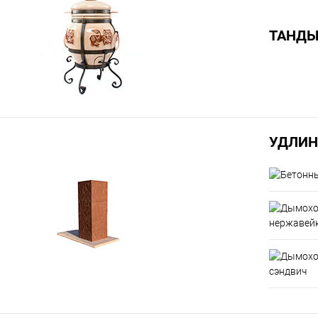
ТАНД
УДЛИН
нержавей
сэндвич