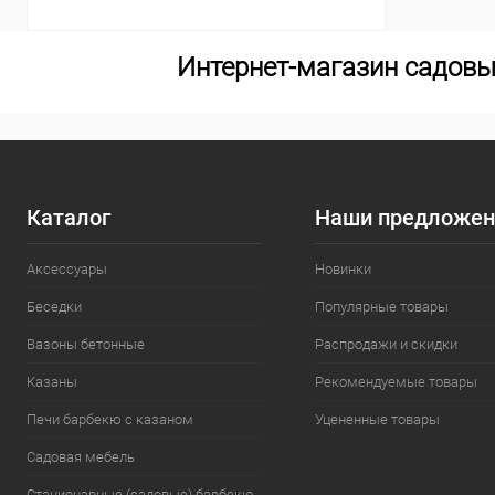
Интернет-магазин садовы
Каталог
Наши предложен
Аксессуары
Новинки
Беседки
Популярные товары
Вазоны бетонные
Распродажи и скидки
Казаны
Рекомендуемые товары
Печи барбекю с казаном
Уцененные товары
Садовая мебель
Стационарные (садовые) барбекю