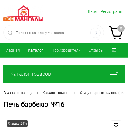
Вход
Регистрация
0
Главная
Каталог
Производители
Отзывы
Каталог товаров
•
•
Главная страница
Каталог товаров
Стационарные (садовые) ба
Печь барбекю №16
Скидка 24%