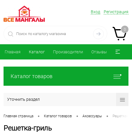
Вход
Регистрация
0
Главная
Каталог
Производители
Отзывы
Каталог товаров
Уточнить раздел
•
•
•
Главная страница
Каталог товаров
Аксессуары
Решетка-гр
Решетка-гриль