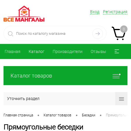
Вход
Регистрация
0
Главная
Каталог
Производители
Отзывы
Каталог товаров
Уточнить раздел
•
•
•
Главная страница
Каталог товаров
Беседки
Прямоугольны
Прямоугольные беседки