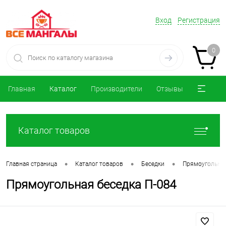
Вход
Регистрация
0
Главная
Каталог
Производители
Отзывы
Каталог товаров
•
•
•
Главная страница
Каталог товаров
Беседки
Прямоугольны
Прямоугольная беседка П-084