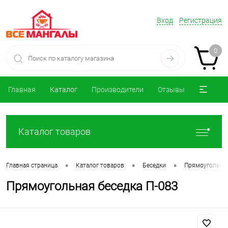
Вход
Регистрация
0
Главная
Каталог
Производители
Отзывы
Каталог товаров
•
•
•
Главная страница
Каталог товаров
Беседки
Прямоугольны
Прямоугольная беседка П-083