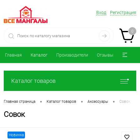
Вход
Регистрация
0
Главная
Каталог
Производители
Отзывы
Каталог товаров
•
•
•
Главная страница
Каталог товаров
Аксессуары
Совок
Совок
Новинка