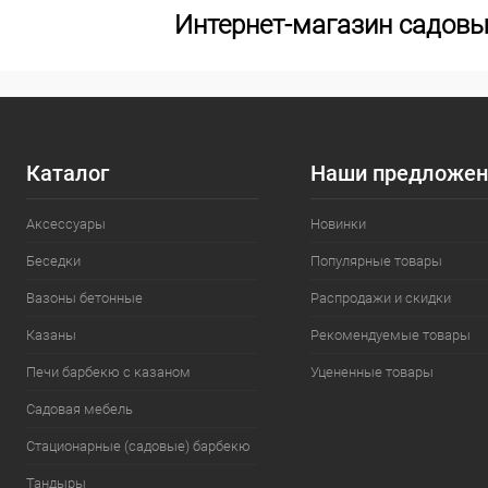
Интернет-магазин садовы
Каталог
Наши предложен
Аксессуары
Новинки
Беседки
Популярные товары
Вазоны бетонные
Распродажи и скидки
Казаны
Рекомендуемые товары
Печи барбекю с казаном
Уцененные товары
Садовая мебель
Стационарные (садовые) барбекю
Тандыры