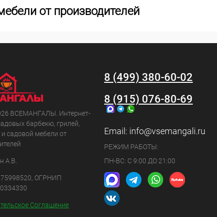
мебели от производителей
8 (499) 380-60-02
8 (915) 076-80-69
026 ВСЕМАНГАЛЫ. Интернет-
садовых барбекю, грилей,
Email:
info@vsemangali.ru
 и садовой мебели от
ителей
РЕЖИМ РАБОТЫ:
 А.В.
ПН-ВС: С 9:00 ДО 21:00
75998520, ОГРНИП
0334330
тельское Соглашение