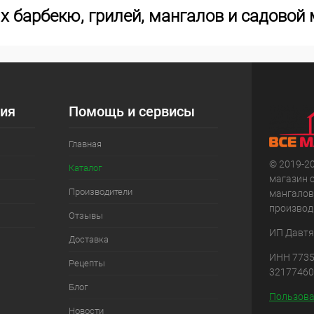
х барбекю, грилей, мангалов и садовой 
ия
Помощь и сервисы
Главная
© 2019-2
Каталог
магазин 
Производители
мангалов
производ
Отзывы
ИП Давтян
Доставка
ИНН 7735
Рецепты
32177460
Блог
Пользова
Новости