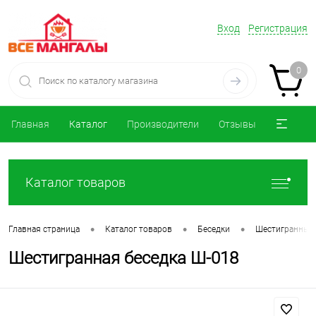
Вход
Регистрация
0
Главная
Каталог
Производители
Отзывы
Каталог товаров
•
•
•
Главная страница
Каталог товаров
Беседки
Шестигранные 
Шестигранная беседка Ш-018