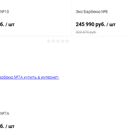
 №10
Эко Барбекю №8
уб.
245 990 руб.
/ шт
/ шт
323 670 руб.
Подписаться
В корз
 клик
К сравнению
Купить в 1 клик
ое
Под заказ
В избранное
ю №7А
уб.
/ шт