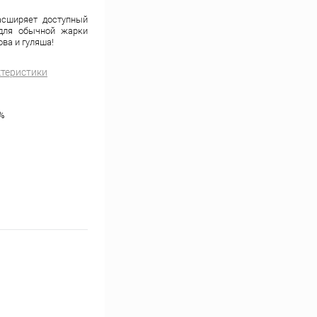
асширяет доступный
 для обычной жарки
ова и гуляша!
ктеристики
%