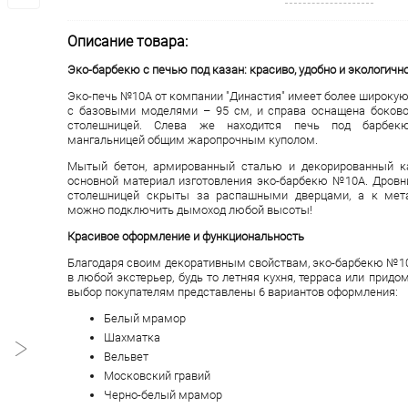
Описание товара:
Эко-барбекю с печью под казан: красиво, удобно и экологично
Эко-печь №10А от компании "Династия" имеет более широкую
с базовыми моделями – 95 см, и справа оснащена боково
столешницей. Слева же находится печь под барбекю
мангальницей общим жаропрочным куполом.
Мытый бетон, армированный сталью и декорированный к
основной материал изготовления эко-барбекю №10А. Дровн
столешницей скрыты за распашными дверцами, а к мета
можно подключить дымоход любой высоты!
Красивое оформление и функциональность
Благодаря своим декоративным свойствам, эко-барбекю №1
в любой экстерьер, будь то летняя кухня, терраса или придо
выбор покупателям представлены 6 вариантов оформления:
Белый мрамор
Шахматка
Вельвет
Московский гравий
Черно-белый мрамор