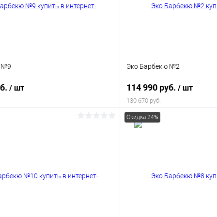
 №9
Эко Барбекю №2
уб.
114 990 руб.
/ шт
/ шт
130 670 руб.
Скидка 24%
В корзину
В корз
 клик
К сравнению
Купить в 1 клик
ое
Под заказ
В избранное