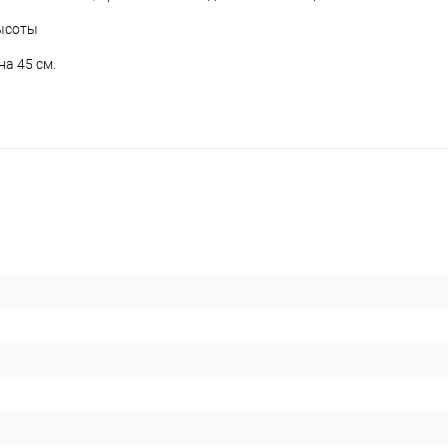
ысоты
на 45 см.