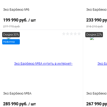
Эко Барбекю №6
Эко Барбекю
199 990 руб.
233 990 р
/ шт
277 770 руб.
316 210 руб.
Скидка 30%
Скидка 22%
В корзину
Новинка
Купить в 1 клик
К сравнению
Купить в 1
В избранное
Под заказ
В избранн
Эко Барбекю №8А
Эко Барбек
285 990 руб.
267 990 р
/ шт