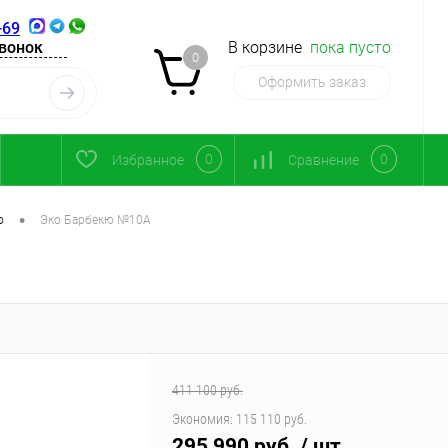
-69
звонок
В корзине
пока пусто
0
Оформить заказ
0
0
Избранное
Сравнение
•
ю
Эко Барбекю №10A
411 100 руб.
Экономия:
115 110 руб.
295 990 руб.
/ шт