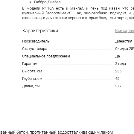
Габбро-Диабаз
В модели №10А есть и мангал, и печь под казан, что р
кулинарный "ассортимент". Так, эко-барбекю подходит и
шашлыков, и для готовки первых и вторых блюд: ухи, харчо, пл
Характеристики:
Все хара
Производитель
Династия
Статус товара
Скидка 28
Специальное предложение
Да
Гарантия
2 года
Высота, см
235
Глубина, см
45
Длина, см
277
ированный бетон, пропитанный водоотталкивающим лаком