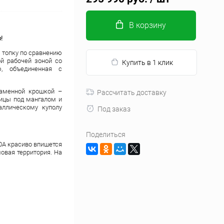
В корзину
!
 топку по сравнению
й рабочей зоной со
Купить в 1 клик
, объединенная с
аменной крошкой –
Рассчитать доставку
ицы под мангалом и
ллическому куполу
Под заказ
Поделиться
0А красиво впишется
мовая территория. На