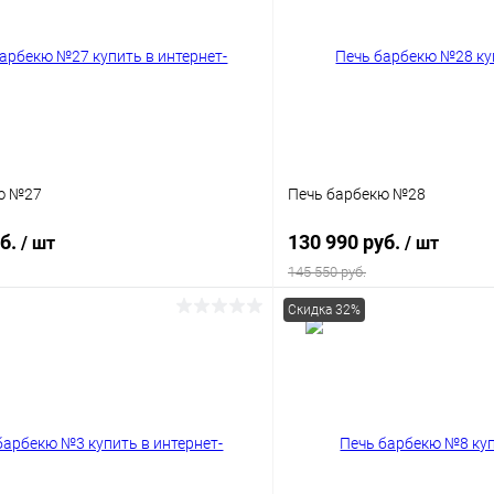
ю №27
Печь барбекю №28
уб.
130 990 руб.
/ шт
/ шт
145 550 руб.
Скидка 32%
В корзину
В корз
 клик
К сравнению
Купить в 1 клик
ое
Под заказ
В избранное