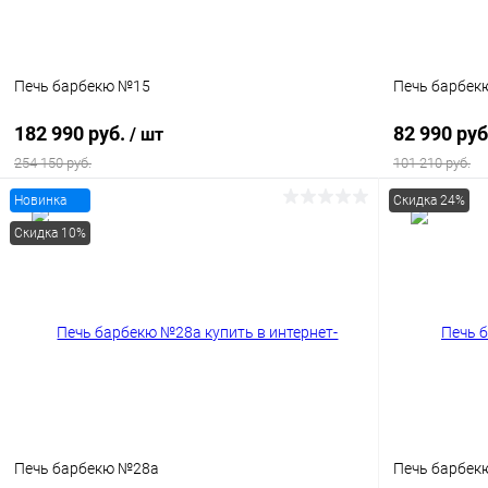
Печь барбекю №15
Печь барбек
182 990 руб.
82 990 ру
/ шт
254 150 руб.
101 210 руб.
Новинка
Скидка 24%
В корзину
Скидка 10%
Купить в 1 клик
К сравнению
Купить в 1
В избранное
В наличии
В избранн
Печь барбекю №28а
Печь барбек