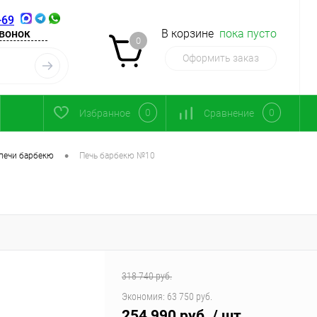
-69
звонок
В корзине
пока пусто
0
Оформить заказ
0
0
Избранное
Сравнение
•
печи барбекю
Печь барбекю №10
318 740 руб.
Экономия:
63 750 руб.
254 990 руб.
/ шт