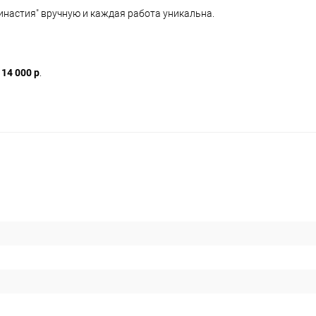
настия" вручную и каждая работа уникальна.
-
14 000 р
.