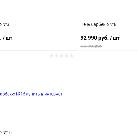
ю №3
Печь барбекю №8
б.
92 990 руб.
/ шт
/ шт
136 750 руб.
В корзину
В корз
 клик
К сравнению
Купить в 1 клик
ое
Под заказ
В избранное
ю №16