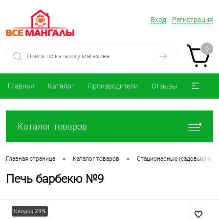
Вход
Регистрация
0
Главная
Каталог
Производители
Отзывы
Каталог товаров
•
•
Главная страница
Каталог товаров
Стационарные (садовые) ба
Печь барбекю №9
Скидка 24%