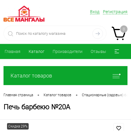
Вход
Регистрация
0
Главная
Каталог
Производители
Отзывы
Каталог товаров
•
•
Главная страница
Каталог товаров
Стационарные (садовые) ба
Печь барбекю №20A
Скидка 29%