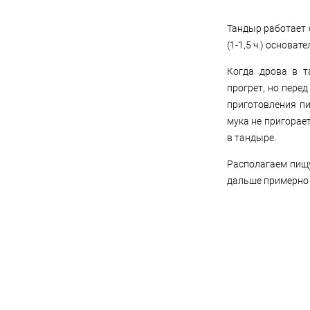
Тандыр работает 
(1-1,5 ч.) основа
Когда дрова в т
прогрет, но пере
приготовления пи
мука не пригорае
в тандыре.
Располагаем пищу
дальше примерно в