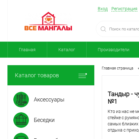
Вход
Регистрация
Главная
Каталог
Производители
Главная страница
Каталог товаров
Тандыр - 
Аксессуары
№1
Кто из нас не 
стейке с румян
Беседки
самых близких 
отдыха с прихо
лучи прогрева