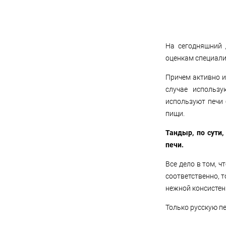
такого отдыха с приходом
весны, когда первые
солнечные лучи
прогревают землю.
На сегодняшний 
оценкам специали
Причем активно и
случае использ
используют печи
пищи.
Тандыр, по сути,
печи.
Все дело в том, ч
соответственно, 
нежной консистен
Только русскую пе