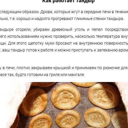
Как работает тандыр
следующим образом. Дрова, которые жгут в середине печи в течени
тельно, т.е. хорошо и надолго прогревают глиняные стенки тандыра.
андыре сгорели, убираем древесный уголь и пепел посредство
д его использованием нужно проверить, насколько температура вну
щи. Для этого щепотку муки бросают на внутреннюю поверхность
т, ваш тандыр готов к работе и можно приступать к запеканию аро
 в печи, плотно закрываем крышкой и принимаем по рюмочке для 
се так, будто готовим на гриле или мангале.