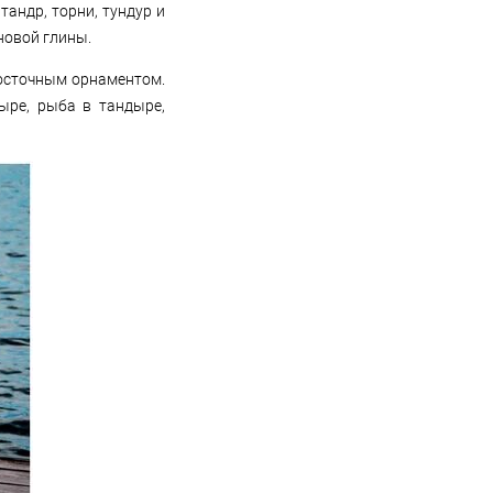
тандр, торни, тундур и
новой глины.
восточным орнаментом.
ыре, рыба в тандыре,