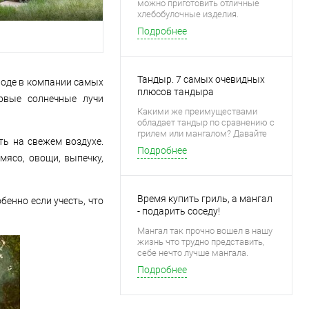
можно приготовить отличные
хлебобулочные изделия.
Подробнее
Тандыр. 7 самых очевидных
ироде в компании самых
плюсов тандыра
ервые солнечные лучи
Какими же преимуществами
обладает тандыр по сравнению с
грилем или мангалом? Давайте
ть на свежем воздухе.
разбираться.
Подробнее
мясо, овощи, выпечку,
Время купить гриль, а мангал
енно если учесть, что
- подарить соседу!
Мангал так прочно вошел в нашу
жизнь что трудно представить,
себе нечто лучше мангала.
Однако…
Подробнее