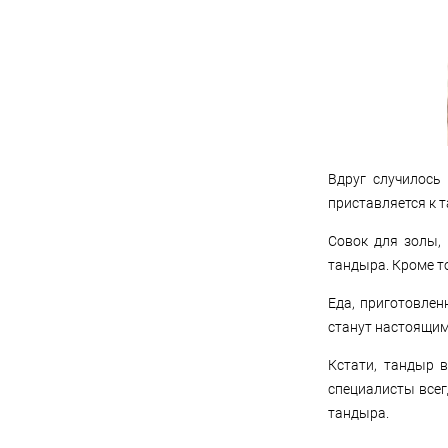
Вдруг случилось 
приставляется к 
Совок для золы,
тандыра. Кроме т
Еда, приготовлен
станут настоящим
Кстати, тандыр 
специалисты все
тандыра.