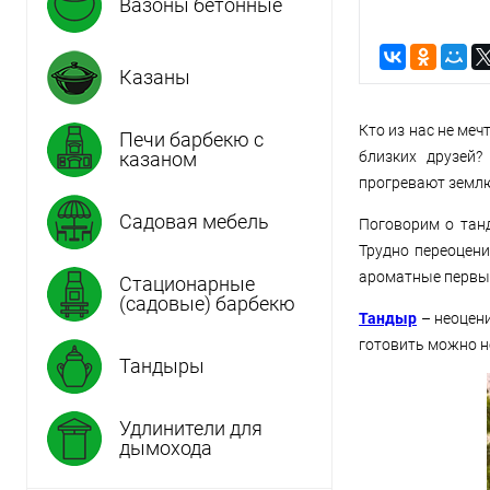
Вазоны бетонные
Казаны
Кто из нас не ме
Печи барбекю с
казаном
близких друзей?
прогревают земл
Садовая мебель
Поговорим о танд
Трудно переоцени
ароматные первые
Стационарные
(садовые) барбекю
Тандыр
– неоцен
готовить можно не
Тандыры
Удлинители для
дымохода