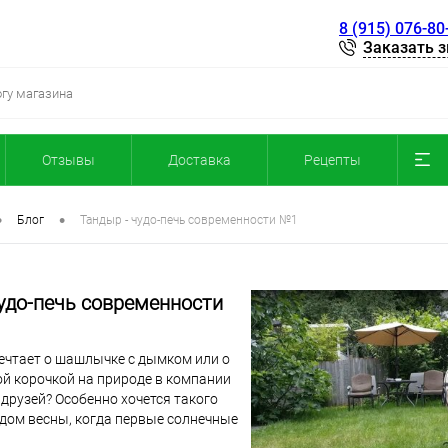
8 (915) 076-80
Заказать 
Отзывы
Доставка
Рецепты
•
•
Блог
Тандыр - чудо-печь современности №1
чудо-печь современности
мечтает о шашлычке с дымком или о
ой корочкой на природе в компании
друзей? Особенно хочется такого
дом весны, когда первые солнечные
ют землю.