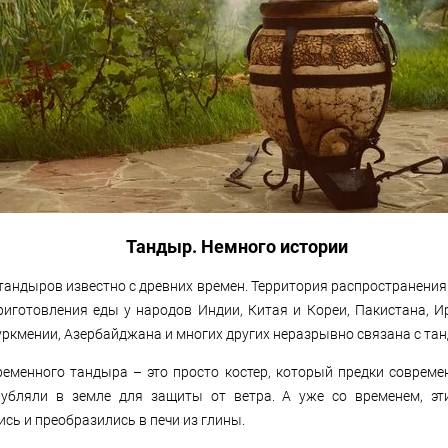
Тандыр. Немного истории
тандыров известно с древних времен. Территория распространения 
риготовления еды у народов Индии, Китая и Кореи, Пакистана, И
уркмении, Азербайджана и многих других неразрывно связана с та
еменного тандыра – это просто костер, который предки соврем
убляли в земле для защиты от ветра. А уже со временем, эт
сь и преобразились в печи из глины.