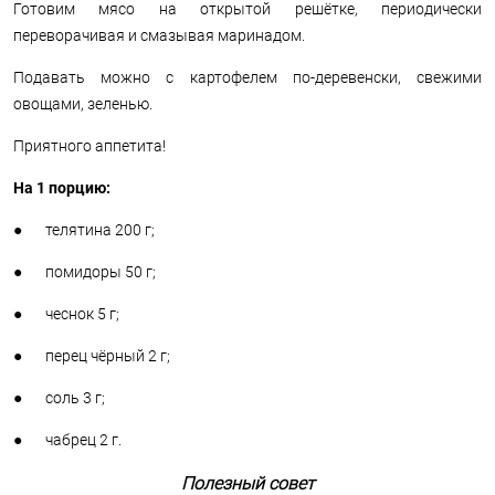
Готовим мясо на открытой решётке, периодически
переворачивая и смазывая маринадом.
Подавать можно с картофелем по-деревенски, свежими
овощами, зеленью.
Приятного аппетита!
На 1 порцию:
● телятина 200 г;
● помидоры 50 г;
● чеснок 5 г;
● перец чёрный 2 г;
● соль 3 г;
● чабрец 2 г.
Полезный совет