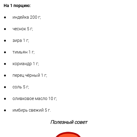
На 1 порцию:
● индейка 200 г;
● чеснок 5 г;
● зира 1 г;
● тимьян 1 г;
● кориандр 1 г;
● перец чёрный 1 г;
● соль 5 г;
● оливковое масло 10 г;
● имбирь свежий 5 г.
Полезный совет