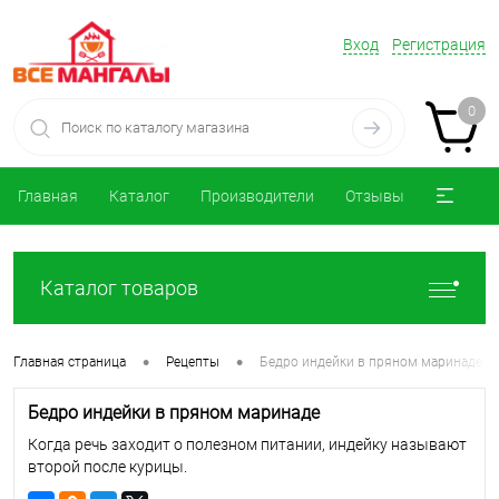
Вход
Регистрация
0
Главная
Каталог
Производители
Отзывы
Каталог товаров
•
•
Главная страница
Рецепты
Бедро индейки в пряном маринаде. Р
Бедро индейки в пряном маринаде
Когда речь заходит о полезном питании, индейку называют
второй после курицы.