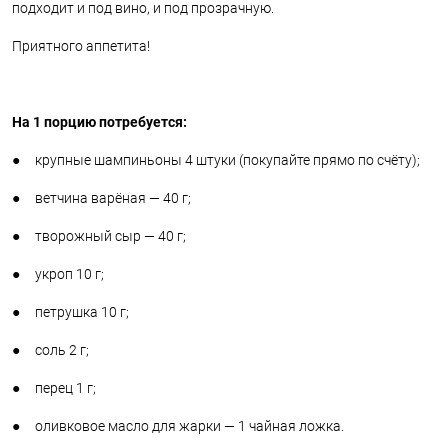
подходит и под вино, и под прозрачную.
Приятного аппетита!
На 1 порцию потребуется:
● крупные шампиньоны 4 штуки (покупайте прямо по счёту);
● ветчина варёная — 40 г;
● творожный сыр — 40 г;
● укроп 10 г;
● петрушка 10 г;
● соль 2 г;
● перец 1 г;
● оливковое масло для жарки — 1 чайная ложка.