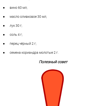
● вино 60 мл;
● масло оливковое 30 мл;
● лук 30 г;
● соль 4 г;
● перец чёрный 2 г;
● семена кориандра молотые 2 г.
Полезный совет