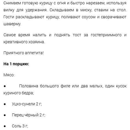
Снимаем готовую курицу с огня и быстро нарезаем, используя
вилку для удержания. Складываем в миску, ставим на стол.
Гости раскладывают курицу, поливают соусом и сворачивают
шаверму.
Самое время налить и поднять тост за гостеприимного и
креативного хозяина.
Приятного аппетита!
На 1 порцию:
Мясо:
● Половина большого филе или два малых, один кусок
куриного бедра;
● Уцхо-сунели 2 г;
● Перец чёрный 2 г;
● Соль 3 г;