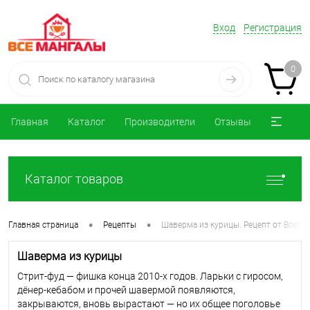
Вход
Регистрация
0
Главная
Каталог
Производители
Отзывы
Каталог товаров
•
•
Главная страница
Рецепты
Шаверма из курицы. Рецепт от ВсеМа
Шаверма из курицы
Стрит-фуд — фишка конца 2010-х годов. Ларьки с гиросом,
дёнер-кебабом и прочей шавермой появляются,
закрываются, вновь вырастают — но их общее поголовье