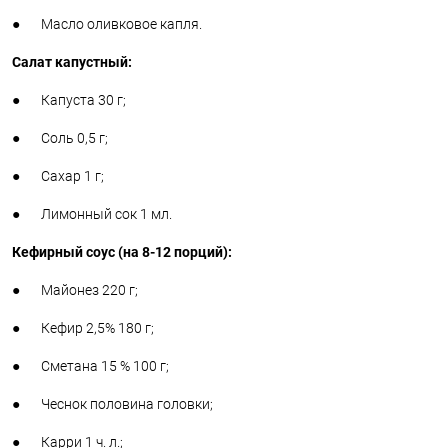
● Масло оливковое капля.
Салат капустный:
● Капуста 30 г;
● Соль 0,5 г;
● Сахар 1 г;
● Лимонный сок 1 мл.
Кефирный соус (на 8-12 порций):
● Майонез 220 г;
● Кефир 2,5% 180 г;
● Сметана 15 % 100 г;
● Чеснок половина головки;
● Карри 1 ч. л.;