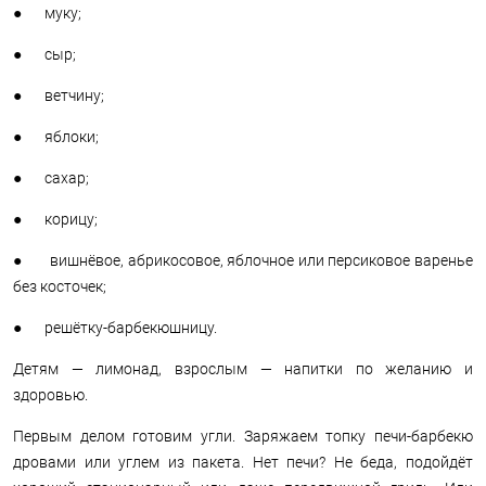
● муку;
● сыр;
● ветчину;
● яблоки;
● сахар;
● корицу;
● вишнёвое, абрикосовое, яблочное или персиковое варенье
без косточек;
● решётку-барбекюшницу.
Детям — лимонад, взрослым — напитки по желанию и
здоровью.
Первым делом готовим угли. Заряжаем топку печи-барбекю
дровами или углем из пакета. Нет печи? Не беда, подойдёт